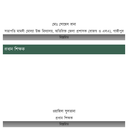
মোঃ সোহেল রানা
সভাপতি মামদী মোল্যা উচ্চ বিদ্যালয়, অতিরিক্ত জেলা প্রশাসক (রাজস্ব ও এলএ), গাজীপুর
বিস্তারিত
প্রধান শিক্ষক
ওয়াহিদা সুলতানা
প্রধান শিক্ষক
বিস্তারিত